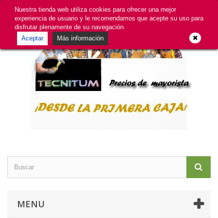
GDPR
Iniciar sesión
Contacte con nosotros
Nuestra tienda web utiliza cookies para ofrecer una mejor
experiencia de usuario y le recomendamos que acepte su uso para
disfrutar plenamente de su navegación.
Aceptar
Más información
MENU