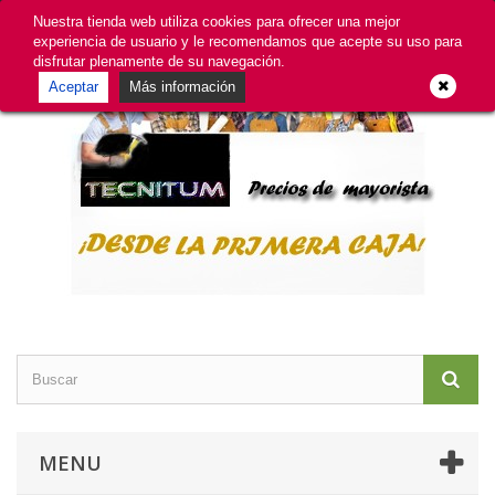
GDPR
Iniciar sesión
Contacte con nosotros
Nuestra tienda web utiliza cookies para ofrecer una mejor
experiencia de usuario y le recomendamos que acepte su uso para
disfrutar plenamente de su navegación.
Aceptar
Más información
MENU