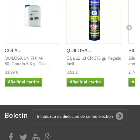
COLA...
QUILOSA...
SILI
QUILOSA UNIFIX M-
Caja 12 ud CR 375 gr. Pegado
Silico
80. Garrafa 6 Kg Cola...
facil.
constr
33,99 €
3,51 €
2,74 €
Añadir al carrito
Añadir al carrito
Añad
Boletín