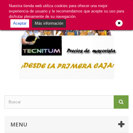
GDPR
Iniciar sesión
Contacte con nosotros
Nuestra tienda web utiliza cookies para ofrecer una mejor
experiencia de usuario y le recomendamos que acepte su uso para
disfrutar plenamente de su navegación.
Aceptar
Más información
MENU