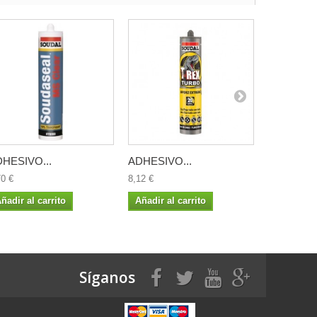
HESIVO...
ADHESIVO...
ADHESIVO
70 €
8,12 €
7,78 €
ñadir al carrito
Añadir al carrito
Añadir al 
Síganos