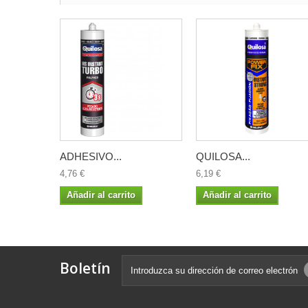
ADHESIVO...
QUILOSA...
4,76 €
6,19 €
Añadir al carrito
Añadir al carrito
Boletín