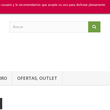
de usuario y le recomendamos que acepte su uso para disfrutar plenamente
RRO
OFERTAS, OUTLET