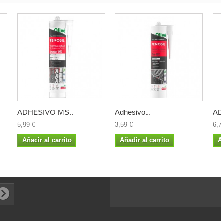
ADHESIVO MS...
Adhesivo...
AD
5,99 €
3,59 €
6,
Añadir al carrito
Añadir al carrito
A