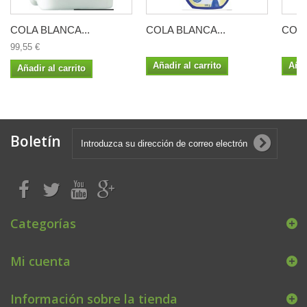
COLA BLANCA...
COLA BLANCA...
COLA
99,55 €
Añadir al carrito
Añad
Añadir al carrito
Boletín
Categorías
Mi cuenta
Información sobre la tienda