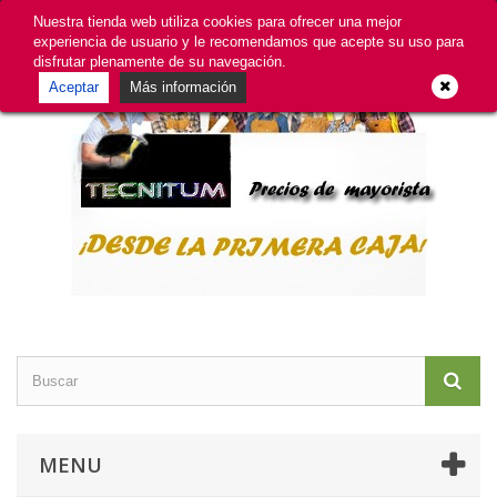
GDPR
Iniciar sesión
Contacte con nosotros
Nuestra tienda web utiliza cookies para ofrecer una mejor
experiencia de usuario y le recomendamos que acepte su uso para
disfrutar plenamente de su navegación.
Aceptar
Más información
MENU