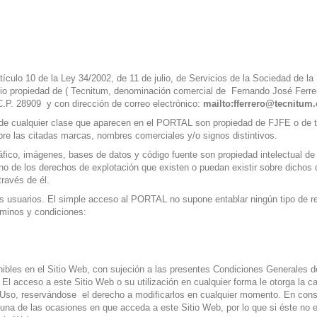
tículo 10 de la Ley 34/2002, de 11 de julio, de Servicios de la Sociedad de l
o propiedad de ( Tecnitum, denominación comercial de Fernando José Ferrer
 C.P. 28909 y con dirección de correo electrónico:
mailto:fferrero@tecnitum
de cualquier clase que aparecen en el PORTAL son propiedad de FJFE o de t
sobre las citadas marcas, nombres comerciales y/o signos distintivos.
fico, imágenes, bases de datos y código fuente son propiedad intelectual de
uno de los derechos de explotación que existen o puedan existir sobre dichos 
ravés de él.
s usuarios. El simple acceso al PORTAL no supone entablar ningún tipo de rela
rminos y condiciones:
ibles en el Sitio Web, con sujeción a las presentes Condiciones Generales d
 El acceso a este Sitio Web o su utilización en cualquier forma le otorga la ca
Uso, reservándose el derecho a modificarlos en cualquier momento. En conse
una de las ocasiones en que acceda a este Sitio Web, por lo que si éste no 