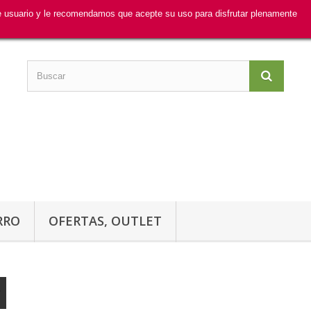
de usuario y le recomendamos que acepte su uso para disfrutar plenamente
RRO
OFERTAS, OUTLET