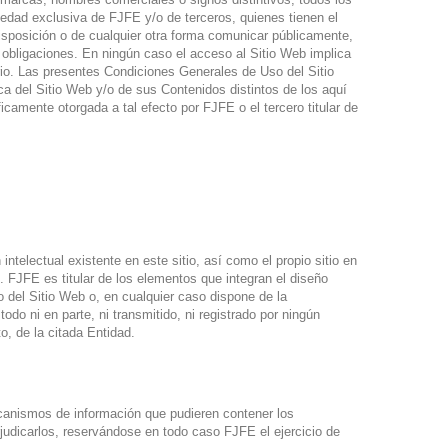
piedad exclusiva de FJFE y/o de terceros, quienes tienen el
 disposición o de cualquier otra forma comunicar públicamente,
obligaciones. En ningún caso el acceso al Sitio Web implica
ario. Las presentes Condiciones Generales de Uso del Sitio
ica del Sitio Web y/o de sus Contenidos distintos de los aquí
camente otorgada a tal efecto por FJFE o el tercero titular de
ntelectual existente en este sitio, así como el propio sitio en
. FJFE es titular de los elementos que integran el diseño
o del Sitio Web o, en cualquier caso dispone de la
odo ni en parte, ni transmitido, ni registrado por ningún
o, de la citada Entidad.
ecanismos de información que pudieren contener los
judicarlos, reservándose en todo caso FJFE el ejercicio de