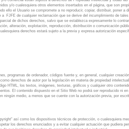
enidos y/o cualesquiera otros elementos insertados en el página, que son pro
odo ello el Usuario se compromete a no reproducir, copiar, distribuir, poner a
 a FJFE de cualquier reclamación que se derive del incumplimiento de tales 
 ni parcial de dichos derechos, salvo que se establezca expresamente lo contr
ción, alteración, explotación, reproducción, distribución o comunicación públ
alesquiera derechos estará sujeto a la previa y expresa autorización específi
es, programas de ordenador, códigos fuente y, en general, cualquier creación i
como derechos de autor por la legislación en materia de propiedad intelectual
digo HTML, los textos, imágenes, texturas, gráficos y cualquier otro contenid
entos. El contenido dispuesto en el Sitio Web no podrá ser reproducido ni en t
n ningún medio, a menos que se cuente con la autorización previa, por escrit
opyright" así como los dispositivos técnicos de protección, o cualesquiera m
petar los derechos enunciados y a evitar cualquier actuación que pudiera per