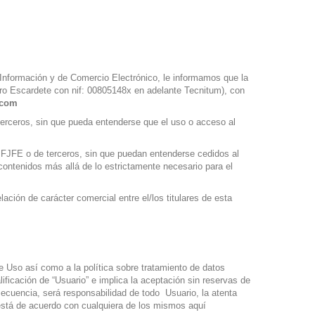
a Información y de Comercio Electrónico, le informamos que la
o Escardete con nif: 00805148x en adelante Tecnitum), con
.com
erceros, sin que pueda entenderse que el uso o acceso al
 FJFE o de terceros, sin que puedan entenderse cedidos al
contenidos más allá de lo estrictamente necesario para el
ción de carácter comercial entre el/los titulares de esta
e Uso así como a la política sobre tratamiento de datos
lificación de “Usuario” e implica la aceptación sin reservas de
cuencia, será responsabilidad de todo Usuario, la atenta
está de acuerdo con cualquiera de los mismos aquí