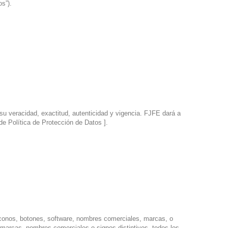
os”).
su veracidad, exactitud, autenticidad y vigencia. FJFE dará a
de Política de Protección de Datos ].
iconos, botones, software, nombres comerciales, marcas, o
s marcas, nombres comerciales o signos distintivos, todos los