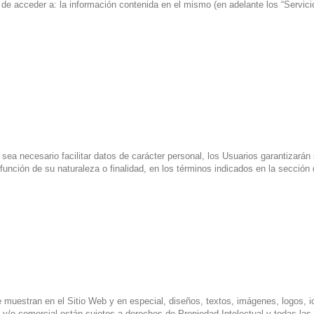
d de acceder a: la información contenida en el mismo (en adelante los “Servici
ea necesario facilitar datos de carácter personal, los Usuarios garantizarán 
unción de su naturaleza o finalidad, en los términos indicados en la sección 
 muestran en el Sitio Web y en especial, diseños, textos, imágenes, logos, 
al y/o comercial están sujetos a derechos de Propiedad Intelectual y todas la