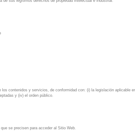
de sus legítimos derechos de propiedad intelectual e industrial.
b
os contenidos y servicios, de conformidad con: (i) la legislación aplicable 
ptadas y (iv) el orden público.
que se precisen para acceder al Sitio Web.