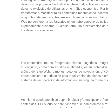
derechos de propiedad industrial e intelectual, sobre los cont
derecho exclusivo de utilizarlos en el tráfico económico. Por t
transformar o modificar tales contenidos manteniendo indemne
ningún tipo de renuncia, transmisión, licencia o cesión total
Web no confieren a los Usuarios ningún otro derecho de utiliza
expresamente previstos. Cualquier otro uso o explotación de cu
los derechos afectados.
Los contenidos, textos, fotografías, diseños, logotipos, imágen
su conjunto, como obra artística multimedia, están protegidos 
gráfico del Sitio Web, lo menús, botones de navegación, el có
correspondiente autorización para la utilización de dichos elem
sistema de recuperación de información, en ninguna forma ni e
Asimismo queda prohibido suprimir, eludir y/o manipular el "c
contenidos. El Usuario de este Sitio Web se compromete a res