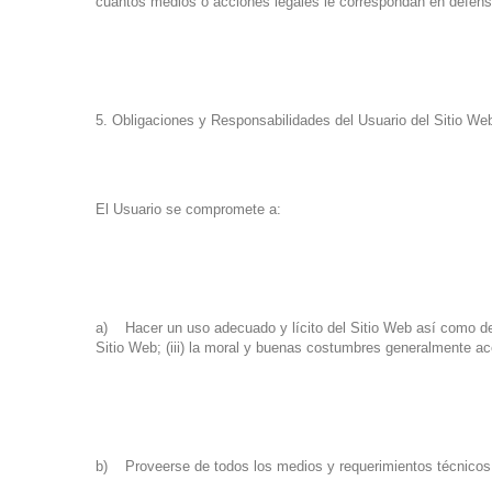
cuantos medios o acciones legales le correspondan en defensa 
5. Obligaciones y Responsabilidades del Usuario del Sitio We
El Usuario se compromete a:
a) Hacer un uso adecuado y lícito del Sitio Web así como de l
Sitio Web; (iii) la moral y buenas costumbres generalmente ace
b) Proveerse de todos los medios y requerimientos técnicos 