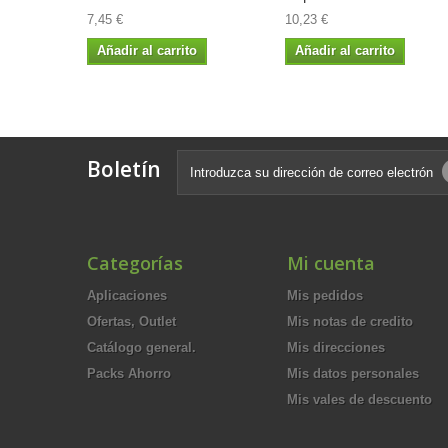
7,45 €
10,23 €
Añadir al carrito
Añadir al carrito
Boletín
Categorías
Mi cuenta
Aplicaciones
Mis pedidos
Ofertas, Outlet
Mis notas de credito
Catálogo general.
Mis direcciones
Packs Ahorro
Mis datos personales
Mis vales de descuento