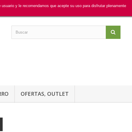
de usuario y le recomendamos que acepte su uso para disfrutar plenamente
RRO
OFERTAS, OUTLET