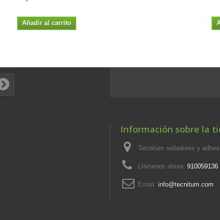
Añadir al carrito
A
Información sobre la t
Tecnitum selladores y adhe
Llámenos ahora:
910059136
Email:
info@tecnitum.com