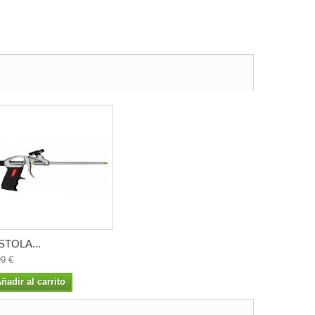
STOLA...
99 €
ñadir al carrito