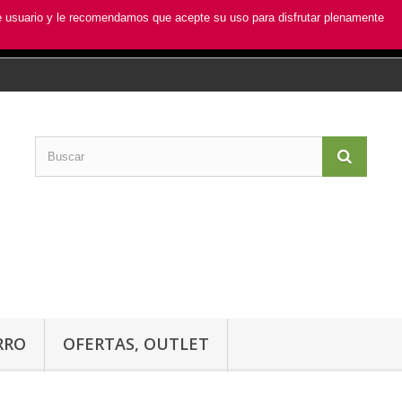
de usuario y le recomendamos que acepte su uso para disfrutar plenamente
RRO
OFERTAS, OUTLET