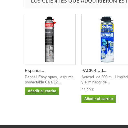
LOS CLIENTES QUE ADQUIRIERON E
Espuma...
PACK 4 Ud....
Penosil Easy spray, espuma
Aerosol de 500 ml. Limpiad
proyectable Caja 12...
y eliminador de...
22,29 €
Añadir al carrito
Añadir al carrito