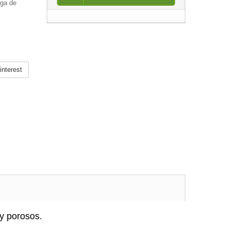
rga de
nterest
uy porosos.