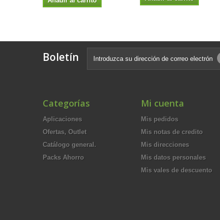
Añadir al carrito
Boletín
Categorías
Mi cuenta
Aplicaciones
Mis pedidos
Ofertas, Outlet
Mis notas de credito
Catálogo general.
Mis direcciones
Packs Ahorro
Mis datos personales
Mis vales de descuento