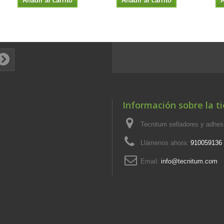
Añadir al carrito
Añadir al carrito
A
Información sobre la t
Tecnitum selladores y adhe
Llámenos ahora:
910059136
Email:
info@tecnitum.com