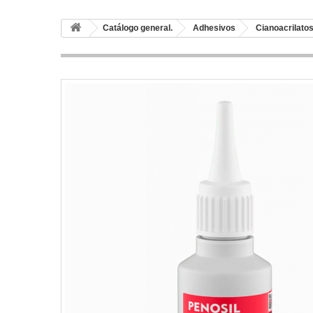
Catálogo general.
Adhesivos
Cianoacrilato