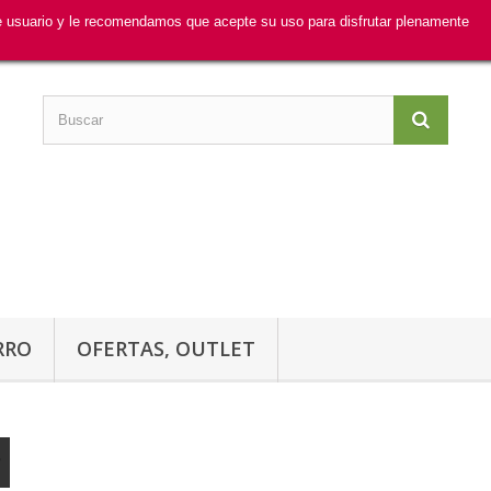
de usuario y le recomendamos que acepte su uso para disfrutar plenamente
RRO
OFERTAS, OUTLET