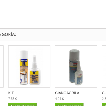
EGORÍA:
KIT...
CIANOACRILA...
CI
7,55 €
4,94 €
2,