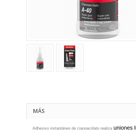
Ver más grande
MÁS
uniones l
Adhesivo instantáneo de cianoacrilato realiza