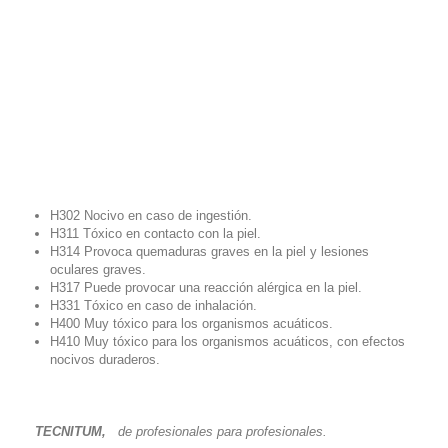
Trabajos de acabado y sellado de todo tipo de
materiales de construcción:
Juntas entre azulejos, paneles, sanitarios y
cocinas.
Juntas perimetrales carpintería-obra.
Ángulos techo-pared y zócalos.
Sellado de grietas.
H302 Nocivo en caso de ingestión.
H311 Tóxico en contacto con la piel.
H314 Provoca quemaduras graves en la piel y lesiones
oculares graves.
H317 Puede provocar una reacción alérgica en la piel.
H331 Tóxico en caso de inhalación.
H400 Muy tóxico para los organismos acuáticos.
H410 Muy tóxico para los organismos acuáticos, con efectos
nocivos duraderos.
TECNITUM,
de profesionales para profesionales.