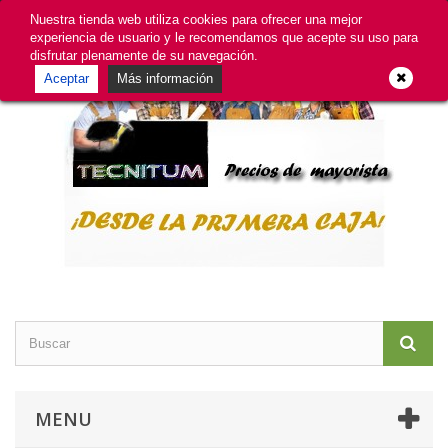
GDPR
Iniciar sesión
Contacte con nosotros
Nuestra tienda web utiliza cookies para ofrecer una mejor
experiencia de usuario y le recomendamos que acepte su uso para
disfrutar plenamente de su navegación.
Aceptar
Más información
MENU