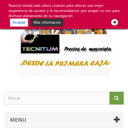
GDPR
Iniciar sesión
Contacte con nosotros
Nuestra tienda web utiliza cookies para ofrecer una mejor
experiencia de usuario y le recomendamos que acepte su uso para
disfrutar plenamente de su navegación.
Aceptar
Más información
MENU