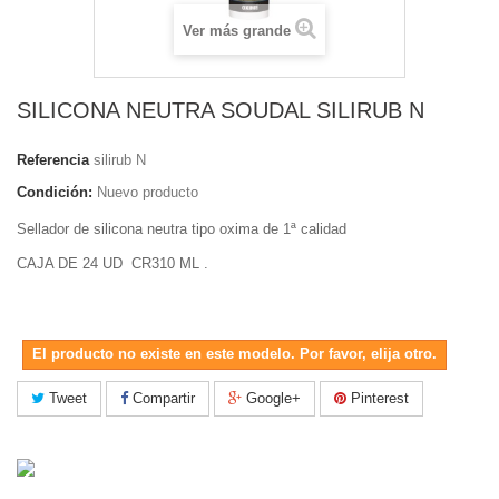
Ver más grande
SILICONA NEUTRA SOUDAL SILIRUB N
Referencia
silirub N
Condición:
Nuevo producto
Sellador de silicona neutra tipo oxima de 1ª calidad
CAJA DE 24 UD CR310 ML .
El producto no existe en este modelo. Por favor, elija otro.
Tweet
Compartir
Google+
Pinterest