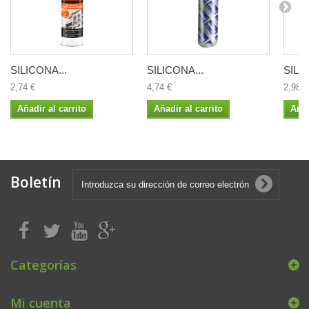
SILICONA...
SILICONA...
SILI
2,74 €
4,74 €
2,98 €
Añadir al carrito
Añadir al carrito
Añad
Boletín
Categorías
Mi cuenta