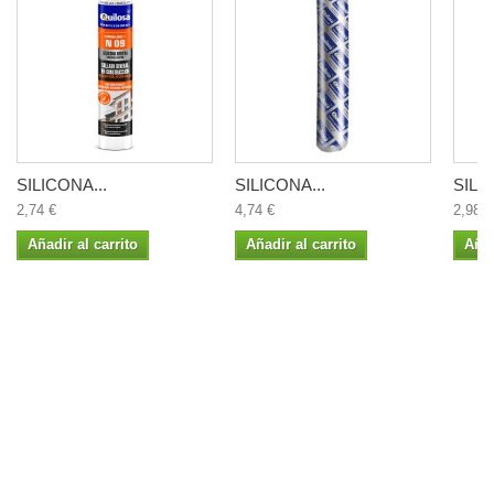
SILICONA...
SILICONA...
SILI
2,74 €
4,74 €
2,98 €
Añadir al carrito
Añadir al carrito
Añad