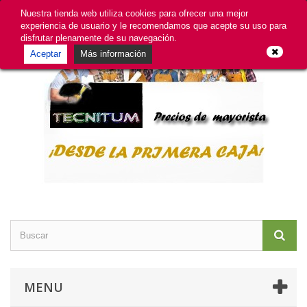
GDPR
Iniciar sesión
Contacte con nosotros
Nuestra tienda web utiliza cookies para ofrecer una mejor
experiencia de usuario y le recomendamos que acepte su uso para
disfrutar plenamente de su navegación.
Aceptar
Más información
MENU