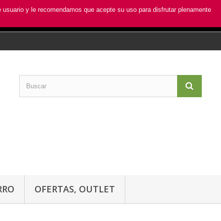
de usuario y le recomendamos que acepte su uso para disfrutar plenamente
RRO
OFERTAS, OUTLET