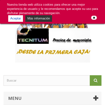
GDPR
Iniciar sesión
Contacte con nosotros
Nuestra tienda web utiliza cookies para ofrecer una mejor
experiencia de usuario y le recomendamos que acepte su uso para
disfrutar plenamente de su navegación.
Aceptar
Más información
MENU