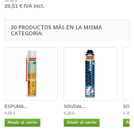
16,95 €
20,51 €
IVA incl.
30 PRODUCTOS MÁS EN LA MISMA
CATEGORÍA:
ESPUMA...
SOUDAL...
SOUD
4,59 €
4,28 €
4,28 €
Añadir al carrito
Añadir al carrito
Añad